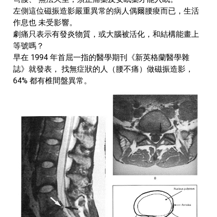
左側這位磁振造影嚴重異常的病人偶爾腰痠而已，生活
作息也 未受影響。
劇痛只表示有發炎物質，或大腦被活化，和結構能畫上
等號嗎？
早在 1994 年首屈一指的醫學期刊《新英格蘭醫學雜
誌》就發表， 找無症狀的人（腰不痛）做磁振造影，
64% 都有椎間盤異常。