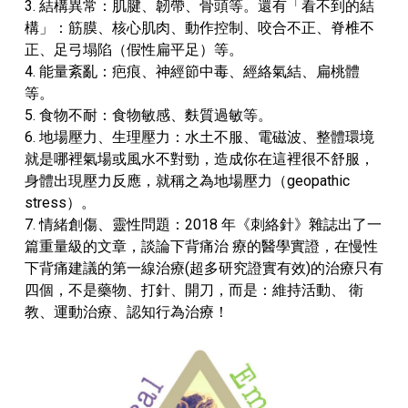
3.
結構異常：肌腱、韌帶、骨頭等。還有「看不到的結
構」：筋膜、核心肌肉、動作控制、咬合不正、脊椎不
正、足弓塌陷（假性扁平足）等。
4.
能量紊亂：疤痕、神經節中毒、經絡氣結、扁桃體
等。
5.
食物不耐：食物敏感、麩質過敏等。
6.
地場壓力、生理壓力：水土不服、電磁波、整體環境
就是哪裡氣場或風水不對勁，造成你在這裡很不舒服，
身體出現壓力反應，就稱之為地場壓力（geopathic
stress）。
7.
情緒創傷、靈性問題：2018 年《刺絡針》雜誌出了一
篇重量級的文章，談論下背痛治 療的醫學實證，在慢性
下背痛建議的第一線治療(超多研究證實有效)的治療只有
四個，不是藥物、打針、開刀，而是：維持活動、 衛
教、運動治療、認知行為治療！