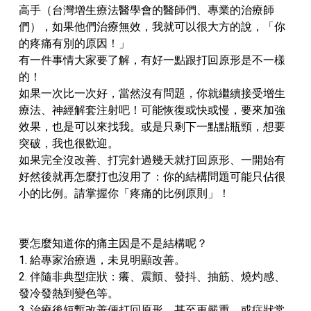
高手（台灣增生療法醫學會的醫師們、專業的治療師
們），如果他們治療無效，我就可以很大方的說，「你
的疼痛有別的原因！」
有一件事情大家要了解，有好一點跟打回原形是不一樣
的！
如果一次比一次好，當然沒有問題，你就繼續接受增生
療法、神經解套注射吧！可能恢復或快或慢，要來加強
效果，也是可以來找我。或是只剩下一點點瓶頸，想要
突破，我也很歡迎。
如果完全沒改善、打完針過幾天就打回原形、一開始有
好然後就再怎麼打也沒用了：你的結構問題可能只佔很
小的比例。請掌握你「疼痛的比例原則」！
要怎麼知道你的痛主因是不是結構呢？
1. 給專家治療過，未見明顯改善。
2. 伴隨非典型症狀：癢、震顫、發抖、抽筋、燒灼感、
發冷發熱到變色等。
3. 治療後短暫改善便打回原形，甚至更嚴重，或症狀常