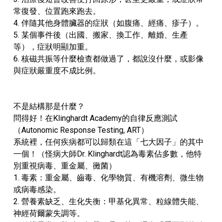
常復發、位置跑來跑去。
4. 伴隨其他身體臟器的症狀（如腹痛、經痛、疹子）。
5. 某個事件後（出國、搬家、換工作、離婚、生產
等），症狀明顯加重。
6. 核磁共振等什麼檢查都做過了，都說沒什麼，或影像
與症狀嚴重度不成比例。
不是結構那是什麼？
問得好！在Klinghardt Academy的自律反應測試
（Autonomic Response Testing, ART）
系統裡，任何疾病都可以歸類在這「七大因子」的其中
一個！（怪病大師Dr. Klinghardt認為毒素佔多數，他特
別重視病毒、重金屬、黴菌）
1.
毒素：重金屬、齒毒、化學物質、有機溶劑、微生物
或病毒感染。
2.
營養素缺乏、生化失衡：甲基化異常、粒線體失能、
神經荷爾蒙失調等。