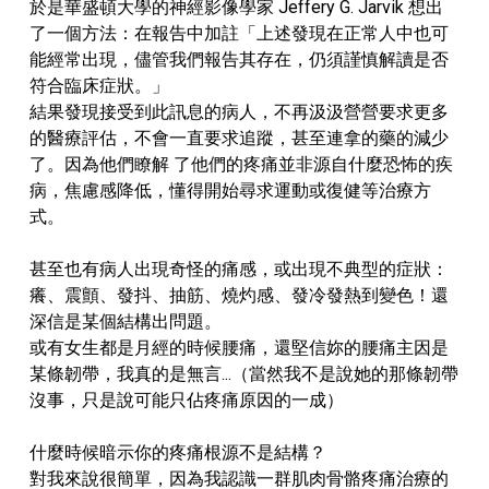
於是華盛頓大學的神經影像學家 Jeffery G. Jarvik 想出
了一個方法：在報告中加註「上述發現在正常人中也可
能經常出現，儘管我們報告其存在，仍須謹慎解讀是否
符合臨床症狀。」
結果發現接受到此訊息的病人，不再汲汲營營要求更多
的醫療評估，不會一直要求追蹤，甚至連拿的藥的減少
了。因為他們瞭解 了他們的疼痛並非源自什麼恐怖的疾
病，焦慮感降低，懂得開始尋求運動或復健等治療方
式。
甚至也有病人出現奇怪的痛感，或出現不典型的症狀：
癢、震顫、發抖、抽筋、燒灼感、發冷發熱到變色！還
深信是某個結構出問題。
或有女生都是月經的時候腰痛，還堅信妳的腰痛主因是
某條韌帶，我真的是無言...（當然我不是說她的那條韌帶
沒事，只是說可能只佔疼痛原因的一成）
什麼時候暗示你的疼痛根源不是結構？
對我來說很簡單，因為我認識一群肌肉骨骼疼痛治療的