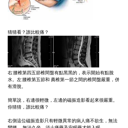
猜猜看？誰比較痛？
右:腰椎第四五節椎間盤有點黑黑的，表示開始有點脫
水。左:腰椎第五節和 薦椎第一節之間的椎間盤嚴重，併
有滑脫。
簡單說，右邊很輕微，左邊的磁振造影看起來很嚴重。
你猜猜，誰比較痛？
右側這位磁振造影只有輕微異常的病人痛不欲生，無法
彎腰、 無法久坐，須止痛藥及安眠藥才能入眠。